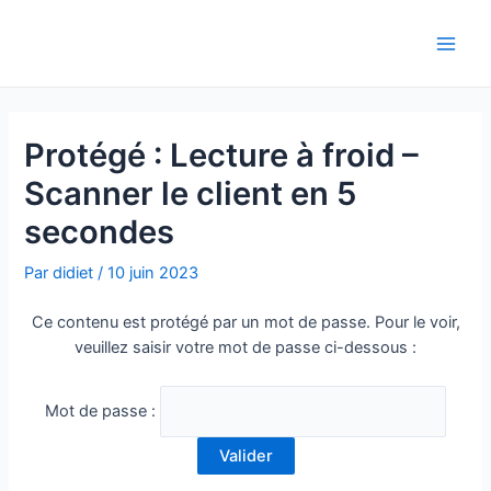
Aller
Navigation
Main
au
de
Men
contenu
l’article
Protégé : Lecture à froid –
Scanner le client en 5
secondes
Par
didiet
/
10 juin 2023
Ce contenu est protégé par un mot de passe. Pour le voir,
veuillez saisir votre mot de passe ci-dessous :
Mot de passe :