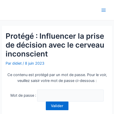
Aller
Navigation
Main
au
de
Men
contenu
l’article
Protégé : Influencer la prise
de décision avec le cerveau
inconscient
Par
didiet
/
8 juin 2023
Ce contenu est protégé par un mot de passe. Pour le voir,
veuillez saisir votre mot de passe ci-dessous :
Mot de passe :