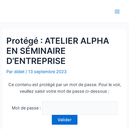
Aller
Navigation
Main
au
de
Men
contenu
l’article
Protégé : ATELIER ALPHA
EN SÉMINAIRE
D’ENTREPRISE
Par
didiet
/
13 septembre 2023
Ce contenu est protégé par un mot de passe. Pour le voir,
veuillez saisir votre mot de passe ci-dessous :
Mot de passe :